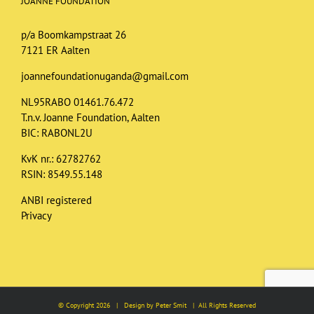
JOANNE FOUNDATION
p/a Boomkampstraat 26
7121 ER Aalten
joannefoundationuganda@gmail.com
NL95RABO 01461.76.472
T.n.v. Joanne Foundation, Aalten
BIC: RABONL2U
KvK nr.: 62782762
RSIN: 8549.55.148
ANBI registered
Privacy
© Copyright
2026 | Design by Peter Smit | All Rights Reserved