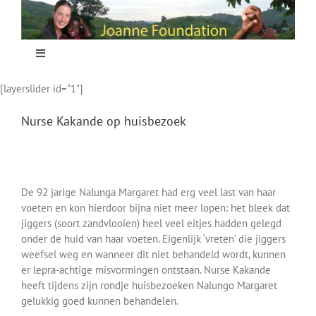
Skip
to
content
Toggle
Navigation
[layerslider id="1"]
Home
Nurse Kakande op huisbezoek
Focus
Projecten
De 92 jarige Nalunga Margaret had erg veel last van haar
voeten en kon hierdoor bijna niet meer lopen: het bleek dat
jiggers (soort zandvlooien) heel veel eitjes hadden gelegd
Nieuws
onder de huid van haar voeten. Eigenlijk ‘vreten’ die jiggers
weefsel weg en wanneer dit niet behandeld wordt, kunnen
er lepra-achtige misvormingen ontstaan. Nurse Kakande
Sponsoring
heeft tijdens zijn rondje huisbezoeken Nalungo Margaret
gelukkig goed kunnen behandelen.