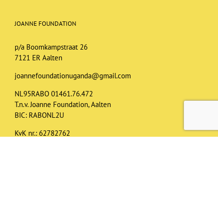
JOANNE FOUNDATION
p/a Boomkampstraat 26
7121 ER Aalten
joannefoundationuganda@gmail.com
NL95RABO 01461.76.472
T.n.v. Joanne Foundation, Aalten
BIC: RABONL2U
KvK nr.: 62782762
RSIN: 8549.55.148
ANBI registered
Privacy