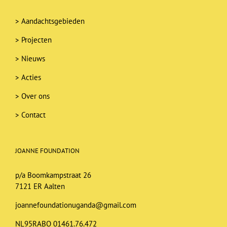
>
Aandachtsgebieden
>
Projecten
>
Nieuws
>
Acties
>
Over ons
>
Contact
JOANNE FOUNDATION
p/a Boomkampstraat 26
7121 ER Aalten
joannefoundationuganda@gmail.com
NL95RABO 01461.76.472