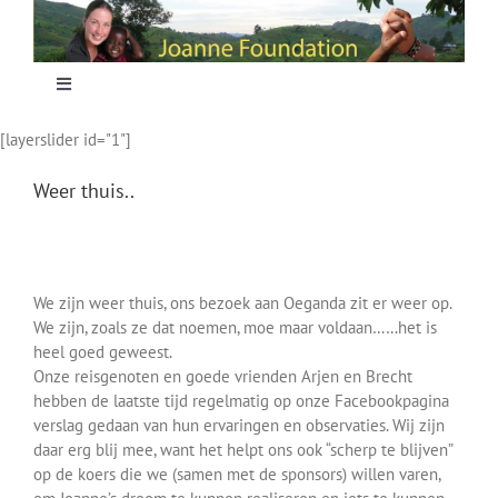
Skip
to
content
Toggle
Navigation
[layerslider id="1"]
Home
Weer thuis..
Focus
Projecten
We zijn weer thuis, ons bezoek aan Oeganda zit er weer op.
We zijn, zoals ze dat noemen, moe maar voldaan……het is
heel goed geweest.
Nieuws
Onze reisgenoten en goede vrienden Arjen en Brecht
hebben de laatste tijd regelmatig op onze Facebookpagina
verslag gedaan van hun ervaringen en observaties. Wij zijn
Sponsoring
daar erg blij mee, want het helpt ons ook “scherp te blijven”
op de koers die we (samen met de sponsors) willen varen,