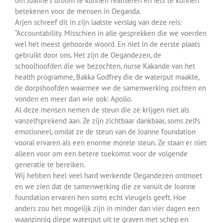
om Joanne’s droom te kunnen realiseren en iets te kunnen
Over ons
betekenen voor de mensen in Oeganda.
Arjen schreef dit in zijn laatste verslag van deze reis:
“Accountability. Misschien in alle gesprekken die we voerden
Contact
wel het meest gehoorde woord. En niet in de eerste plaats
gebruikt door ons. Het zijn de Oegandezen, de
schoolhoofden die we bezochten, nurse Kakande van het
health programme, Bakka Godfrey die de waterput maakte,
de dorpshoofden waarmee we de samenwerking zochten en
vonden en meer dan wie ook: Apollo.
Al deze mensen nemen de steun die ze krijgen niet als
vanzelfsprekend aan. Ze zijn zichtbaar dankbaar, soms zelfs
emotioneel, omdat ze de steun van de Joanne foundation
vooral ervaren als een enorme morele steun. Ze staan er niet
alleen voor om een betere toekomst voor de volgende
generatie te bereiken.
Wij hebben heel veel hard werkende Oegandezen ontmoet
en we zien dat de samenwerking die ze vanuit de Joanne
foundation ervaren hen soms echt vleugels geeft. Hoe
anders zou het mogelijk zijn in minder dan vier dagen een
waanzinnig diepe waterput uit te graven met schep en