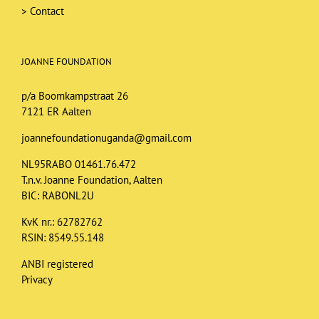
>
Contact
JOANNE FOUNDATION
p/a Boomkampstraat 26
7121 ER Aalten
joannefoundationuganda@gmail.com
NL95RABO 01461.76.472
T.n.v. Joanne Foundation, Aalten
BIC: RABONL2U
KvK nr.: 62782762
RSIN: 8549.55.148
ANBI registered
Privacy