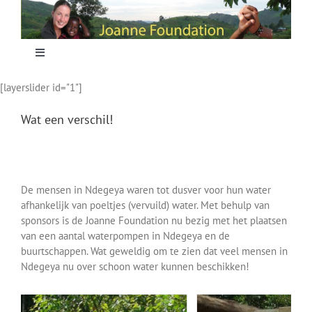
Skip
to
content
Toggle
Navigation
[layerslider id="1"]
Home
Wat een verschil!
Focus
Projecten
De mensen in Ndegeya waren tot dusver voor hun water
afhankelijk van poeltjes (vervuild) water. Met behulp van
sponsors is de Joanne Foundation nu bezig met het plaatsen
Nieuws
van een aantal waterpompen in Ndegeya en de
buurtschappen. Wat geweldig om te zien dat veel mensen in
Ndegeya nu over schoon water kunnen beschikken!
Sponsoring