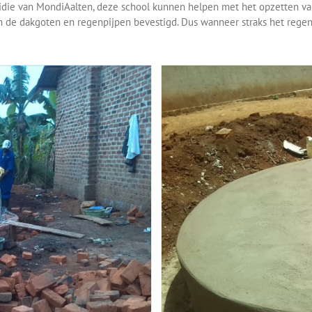
sidie van MondiAalten, deze school kunnen helpen met het opzetten va
 de dakgoten en regenpijpen bevestigd. Dus wanneer straks het regens