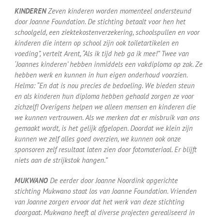
KINDEREN
Zeven kinderen worden momenteel ondersteund
door Joanne Foundation. De stichting betaalt voor hen het
schoolgeld, een ziektekostenverzekering, schoolspullen en voor
kinderen die intern op school zijn ook toiletartikelen en
voeding”, vertelt Arent, “Als ik tijd heb ga ik mee!” Twee van
‘Joannes kinderen’ hebben inmiddels een vakdiploma op zak. Ze
hebben werk en kunnen in hun eigen onderhoud voorzien.
Helma: “En dat is nou precies de bedoeling. We bieden steun
en als kinderen hun diploma hebben gehaald zorgen ze voor
zichzelf! Overigens helpen we alleen mensen en kinderen die
we kunnen vertrouwen. Als we merken dat er misbruik van ons
gemaakt wordt, is het gelijk afgelopen. Doordat we klein zijn
kunnen we zelf alles goed overzien, we kunnen ook onze
sponsoren zelf resultaat laten zien door fotomateriaal. Er blijft
niets aan de strijkstok hangen.”
MUKWANO
De eerder door Joanne Noordink opgerichte
stichting Mukwano staat los van Joanne Foundation. Vrienden
van Joanne zorgen ervoor dat het werk van deze stichting
doorgaat. Mukwano heeft al diverse projecten gerealiseerd in