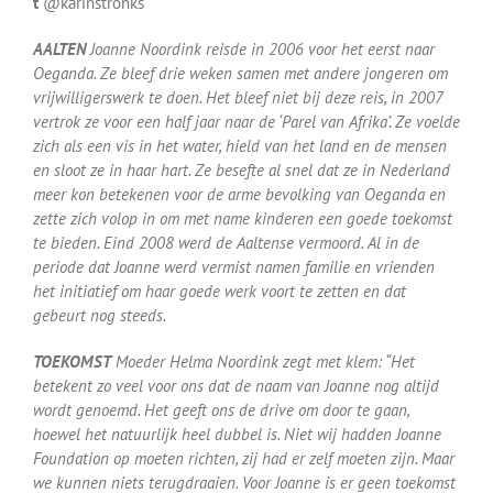
t
@karinstronks
Over ons
AALTEN
Joanne Noordink reisde in 2006 voor het eerst naar
Oeganda. Ze bleef drie weken samen met andere jongeren om
Contact
vrijwilligerswerk te doen. Het bleef niet bij deze reis, in 2007
vertrok ze voor een half jaar naar de ‘Parel van Afrika’. Ze voelde
zich als een vis in het water, hield van het land en de mensen
en sloot ze in haar hart. Ze besefte al snel dat ze in Nederland
meer kon betekenen voor de arme bevolking van Oeganda en
zette zich volop in om met name kinderen een goede toekomst
te bieden. Eind 2008 werd de Aaltense vermoord. Al in de
periode dat Joanne werd vermist namen familie en vrienden
het initiatief om haar goede werk voort te zetten en dat
gebeurt nog steeds.
TOEKOMST
Moeder Helma Noordink zegt met klem: “Het
betekent zo veel voor ons dat de naam van Joanne nog altijd
wordt genoemd. Het geeft ons de drive om door te gaan,
hoewel het natuurlijk heel dubbel is. Niet wij hadden Joanne
Foundation op moeten richten, zij had er zelf moeten zijn. Maar
we kunnen niets terugdraaien. Voor Joanne is er geen toekomst