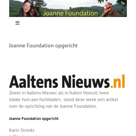
Skip
to
content
Toggle
Navigation
Home
Joanne Foundation opgericht
Focus
Projecten
Zowel in ‘Aaltens Nieuws’ als in ‘Aalten Vooruit’, twee
Nieuws
lokale huis-aan-huisbladen, stond deze week een artikel
over de oprichting van de Joanne Foundation.
Sponsoring
Joanne Foundation opgericht
Karin Stronks