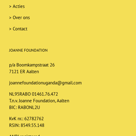
>
Acties
>
Over ons
>
Contact
JOANNE FOUNDATION
p/a Boomkampstraat 26
7121 ER Aalten
joannefoundationuganda@gmail.com
NL95RABO 01461.76.472
T.n.v. Joanne Foundation, Aalten
BIC: RABONL2U
KvK nr.: 62782762
RSIN: 8549.55.148