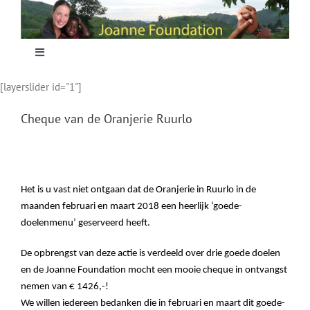
Skip
to
content
Toggle
Navigation
[layerslider id="1"]
Home
Cheque van de Oranjerie Ruurlo
Focus
Projecten
Het is u vast niet ontgaan dat de Oranjerie in Ruurlo in de
maanden februari en maart 2018 een heerlijk ‘goede-
doelenmenu’ geserveerd heeft.
Nieuws
De opbrengst van deze actie is verdeeld over drie goede doelen
Sponsoring
en de Joanne Foundation mocht een mooie cheque in ontvangst
nemen van € 1426,-!
We willen iedereen bedanken die in februari en maart dit goede-