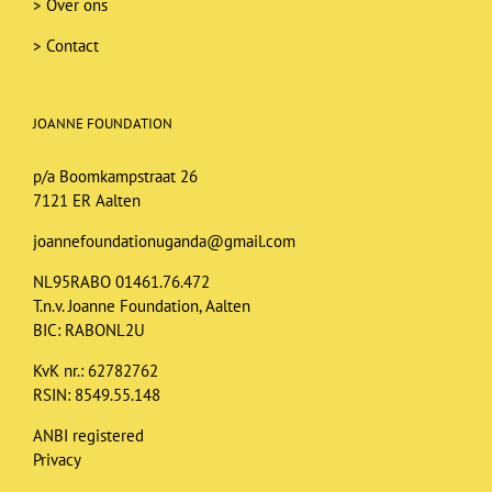
>
Over ons
>
Contact
JOANNE FOUNDATION
p/a Boomkampstraat 26
7121 ER Aalten
joannefoundationuganda@gmail.com
NL95RABO 01461.76.472
T.n.v. Joanne Foundation, Aalten
BIC: RABONL2U
KvK nr.: 62782762
RSIN: 8549.55.148
ANBI registered
Privacy