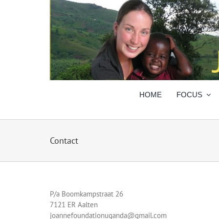
Skip
to
content
HOME
FOCUS
Contact
P/a Boomkampstraat 26
7121 ER Aalten
joannefoundationuganda@gmail.com