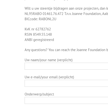
Wilt u uw steentje bijdragen aan onze projecten, dan k
NL95RABO 01461.76.472 T.n.v. Joanne Foundation, Aal
BICcode: RABONL2U
KvK nr 62782762
RSIN 8549.55.148
ANBI geregistreerd
Any questions? You can reach the Joanne Foundation by
Uw naam/your name (verplicht)
Uw e-mail/your email (verplicht)
Onderwerp/subject