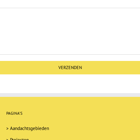
PAGINA’S
>
Aandachtsgebieden
>
Projecten