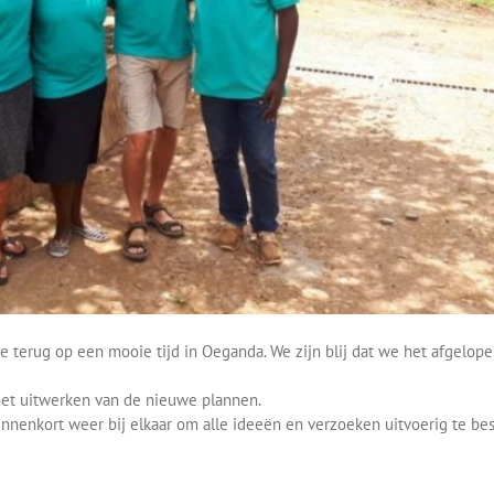
e terug op een mooie tijd in Oeganda. We zijn blij dat we het afgelop
het uitwerken van de nieuwe plannen.
nenkort weer bij elkaar om alle ideeën en verzoeken uitvoerig te besp