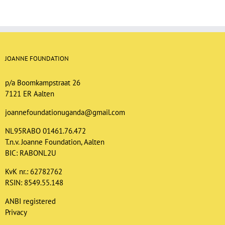
JOANNE FOUNDATION
p/a Boomkampstraat 26
7121 ER Aalten
joannefoundationuganda@gmail.com
NL95RABO 01461.76.472
T.n.v. Joanne Foundation, Aalten
BIC: RABONL2U
KvK nr.: 62782762
RSIN: 8549.55.148
ANBI registered
Privacy