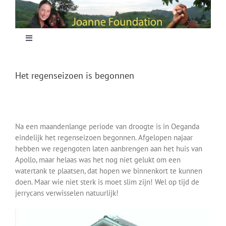
Skip
to
content
Toggle
Navigation
Home
Het regenseizoen is begonnen
Focus
Na een maandenlange periode van droogte is in Oeganda
Projecten
eindelijk het regenseizoen begonnen. Afgelopen najaar
hebben we regengoten laten aanbrengen aan het huis van
Apollo, maar helaas was het nog niet gelukt om een
Nieuws
watertank te plaatsen, dat hopen we binnenkort te kunnen
doen. Maar wie niet sterk is moet slim zijn! Wel op tijd de
jerrycans verwisselen natuurlijk!
Sponsoring