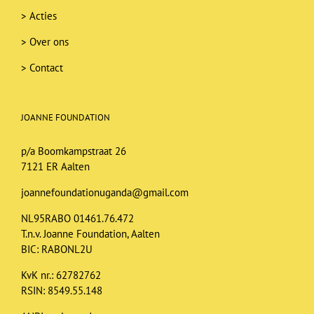
>
Acties
>
Over ons
>
Contact
JOANNE FOUNDATION
p/a Boomkampstraat 26
7121 ER Aalten
joannefoundationuganda@gmail.com
NL95RABO 01461.76.472
T.n.v. Joanne Foundation, Aalten
BIC: RABONL2U
KvK nr.: 62782762
RSIN: 8549.55.148