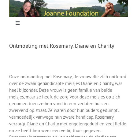
Skip
to
content
Toggle
Navigation
Home
Ontmoeting met Rosemary, Diane en Charity
Focus
Onze ontmoeting met Rosemary, de vrouw die zich ontfermt
Projecten
over de zwaar gehandicapte meisjes Diane en Charity, was
heel bijzonder. Deze vrouw is geen familie van beide
meisjes, maar ze heeft de zorg voor deze meisjes op zich
Nieuws
genomen toen ze hen vond in een verlaten huis en
zwervend op straat. Ze waren door hun ouders ‘gedumpt’,
vermoedelijk vanwege hun zware handicap. Rosemary
Sponsoring
verzorgt Diane en Charity met engelengeduld en veel liefde
en ze heeft hen weer een veilig thuis gegeven.