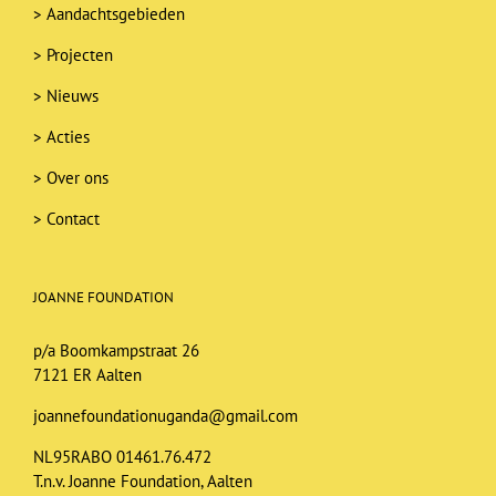
>
Aandachtsgebieden
>
Projecten
>
Nieuws
>
Acties
>
Over ons
>
Contact
JOANNE FOUNDATION
p/a Boomkampstraat 26
7121 ER Aalten
joannefoundationuganda@gmail.com
NL95RABO 01461.76.472
T.n.v. Joanne Foundation, Aalten