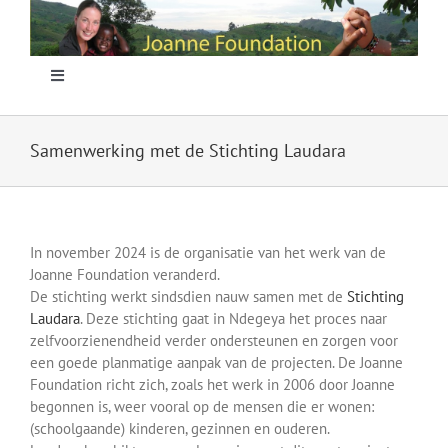
Skip
to
content
Toggle
Navigation
Home
Samenwerking met de Stichting Laudara
Focus
In november 2024 is de organisatie van het werk van de
Projecten
Joanne Foundation veranderd.
De stichting werkt sindsdien nauw samen met de
Stichting
Laudara
. Deze stichting gaat in Ndegeya het proces naar
Nieuws
zelfvoorzienendheid verder ondersteunen en zorgen voor
een goede planmatige aanpak van de projecten. De Joanne
Foundation richt zich, zoals het werk in 2006 door Joanne
Sponsoring
begonnen is, weer vooral op de mensen die er wonen:
(schoolgaande) kinderen, gezinnen en ouderen.