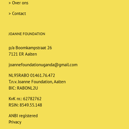
>
Over ons
>
Contact
JOANNE FOUNDATION
p/a Boomkampstraat 26
7121 ER Aalten
joannefoundationuganda@gmail.com
NL95RABO 01461.76.472
T.n.v. Joanne Foundation, Aalten
BIC: RABONL2U
KvK nr.: 62782762
RSIN: 8549.55.148
ANBI registered
Privacy