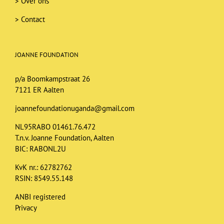
>
Over ons
>
Contact
JOANNE FOUNDATION
p/a Boomkampstraat 26
7121 ER Aalten
joannefoundationuganda@gmail.com
NL95RABO 01461.76.472
T.n.v. Joanne Foundation, Aalten
BIC: RABONL2U
KvK nr.: 62782762
RSIN: 8549.55.148
ANBI registered
Privacy