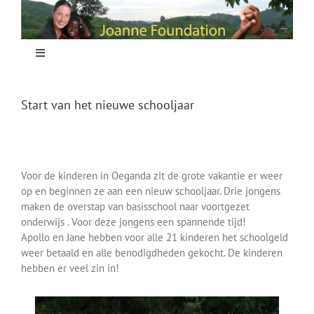
Skip
to
content
Toggle
Navigation
Home
Start van het nieuwe schooljaar
Focus
Voor de kinderen in Oeganda zit de grote vakantie er weer
Projecten
op en beginnen ze aan een nieuw schooljaar. Drie jongens
maken de overstap van basisschool naar voortgezet
onderwijs . Voor deze jongens een spannende tijd!
Nieuws
Apollo en Jane hebben voor alle 21 kinderen het schoolgeld
weer betaald en alle benodigdheden gekocht. De kinderen
hebben er veel zin in!
Sponsoring