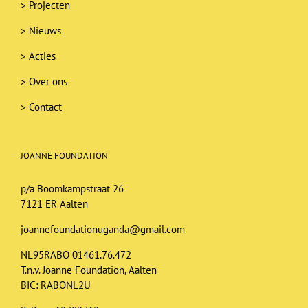
>
Projecten
>
Nieuws
>
Acties
>
Over ons
>
Contact
JOANNE FOUNDATION
p/a Boomkampstraat 26
7121 ER Aalten
joannefoundationuganda@gmail.com
NL95RABO 01461.76.472
T.n.v. Joanne Foundation, Aalten
BIC: RABONL2U