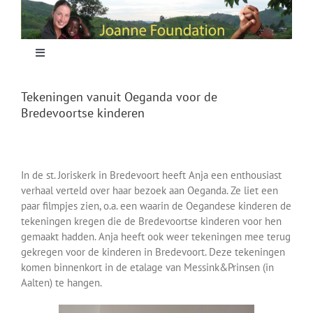
Skip
to
content
Toggle
Navigation
Home
Tekeningen vanuit Oeganda voor de
Bredevoortse kinderen
Focus
In de st. Joriskerk in Bredevoort heeft Anja een enthousiast
Projecten
verhaal verteld over haar bezoek aan Oeganda. Ze liet een
paar filmpjes zien, o.a. een waarin de Oegandese kinderen de
tekeningen kregen die de Bredevoortse kinderen voor hen
Nieuws
gemaakt hadden. Anja heeft ook weer tekeningen mee terug
gekregen voor de kinderen in Bredevoort. Deze tekeningen
komen binnenkort in de etalage van Messink&Prinsen (in
Sponsoring
Aalten) te hangen.