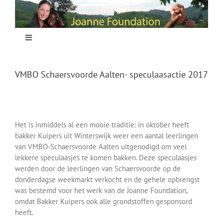
Skip
to
content
Toggle
Navigation
Home
VMBO Schaersvoorde Aalten- speculaasactie 2017
Focus
Het is inmiddels al een mooie traditie: in oktober heeft
Projecten
bakker Kuipers uit Winterswijk weer een aantal leerlingen
van VMBO-Schaersvoorde Aalten uitgenodigd om veel
lekkere speculaasjes te komen bakken. Deze speculaasjes
Nieuws
werden door de leerlingen van Schaersvoorde op de
donderdagse weekmarkt verkocht en de gehele opbrengst
was bestemd voor het werk van de Joanne Foundation,
Sponsoring
omdat Bakker Kuipers ook alle grondstoffen gesponsord
heeft.