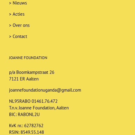
>
Nieuws
>
Acties
>
Over ons
>
Contact
JOANNE FOUNDATION
p/a Boomkampstraat 26
7121 ER Aalten
joannefoundationuganda@gmail.com
NL95RABO 01461.76.472
T.n.v. Joanne Foundation, Aalten
BIC: RABONL2U
KvK nr.: 62782762
RSIN: 8549.55.148