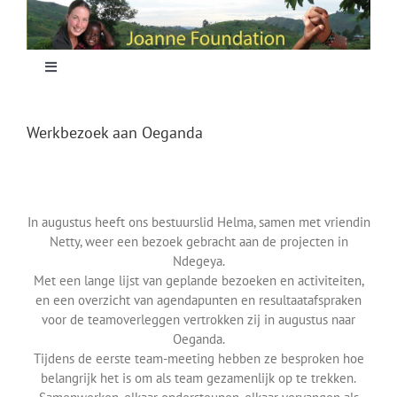
Skip
to
content
Toggle
Navigation
Home
Werkbezoek aan Oeganda
Focus
In augustus heeft ons bestuurslid Helma, samen met vriendin
Projecten
Netty, weer een bezoek gebracht aan de projecten in
Ndegeya.
Met een lange lijst van geplande bezoeken en activiteiten,
Nieuws
en een overzicht van agendapunten en resultaatafspraken
voor de teamoverleggen vertrokken zij in augustus naar
Oeganda.
Sponsoring
Tijdens de eerste team-meeting hebben ze besproken hoe
belangrijk het is om als team gezamenlijk op te trekken.