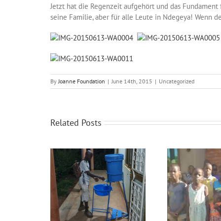
Jetzt hat die Regenzeit aufgehört und das Fundament fü
seine Familie, aber für alle Leute in Ndegeya! Wenn 
By
Joanne Foundation
|
June 14th, 2015
|
Uncategorized
Related Posts
Fijn Kerstfeest en gelukkig
Nieuw
ef juni 2026
nieuwjaar