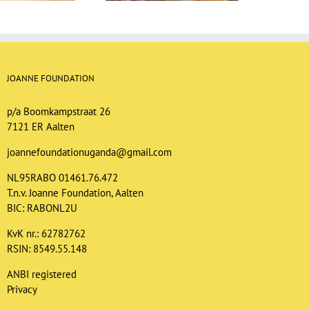
JOANNE FOUNDATION
p/a Boomkampstraat 26
7121 ER Aalten
joannefoundationuganda@gmail.com
NL95RABO 01461.76.472
T.n.v. Joanne Foundation, Aalten
BIC: RABONL2U
KvK nr.: 62782762
RSIN: 8549.55.148
ANBI registered
Privacy