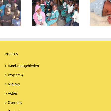
sbrief december
Nieuwsbrief juli 2025
N
2025
PAGINA’S
>
Aandachtsgebieden
>
Projecten
>
Nieuws
>
Acties
>
Over ons