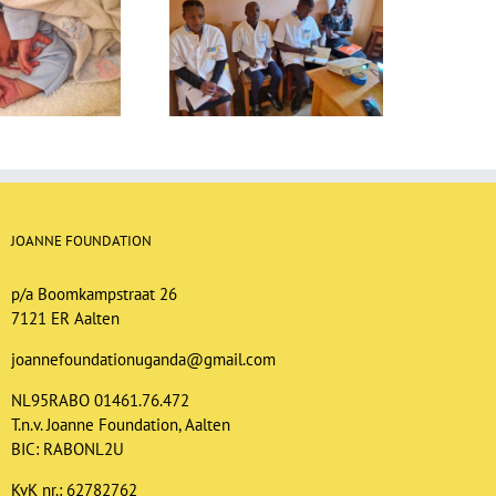
ieuwsbrief maart 2025
Nieuwsbrief juni 2026
JOANNE FOUNDATION
p/a Boomkampstraat 26
7121 ER Aalten
joannefoundationuganda@gmail.com
NL95RABO 01461.76.472
T.n.v. Joanne Foundation, Aalten
BIC: RABONL2U
KvK nr.: 62782762