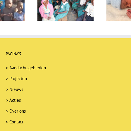
sbrief december
Nieuwsbrief juli 2025
N
2025
PAGINA’S
>
Aandachtsgebieden
>
Projecten
>
Nieuws
>
Acties
>
Over ons
>
Contact