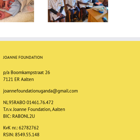
ieuwsbrief maart 2025
Nieuwsbrief juni 2026
JOANNE FOUNDATION
p/a Boomkampstraat 26
7121 ER Aalten
joannefoundationuganda@gmail.com
NL95RABO 01461.76.472
T.n.v. Joanne Foundation, Aalten
BIC: RABONL2U
KvK nr.: 62782762
RSIN: 8549.55.148