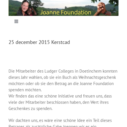
Skip
to
content
Toggle
Navigation
Home
25 december 2015 Kerstcad
Focus
Die Mitarbeiter des Ludger Colleges in Doetinchem konnten
Projecten
dieses Jahr wählen, ob sie ein Buch als Weihnachtsgeschenk
möchten oder ob sie den Betrag an die Joanne Foundation
spenden möchten.
Nieuws
Wir finden das eine schöne Initiative und freuen uns, dass
viele der Mitarbeiter beschlossen haben, den Wert ihres
Geschenkes zu spenden.
Sponsoring
Wir dachten uns, es wäre eine schöne Idee ein Teil dieses
Betrages als zusätzliche Gabe (nennen wir es ein