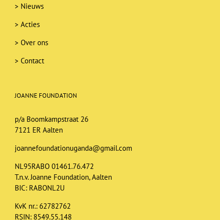
>
Nieuws
>
Acties
>
Over ons
>
Contact
JOANNE FOUNDATION
p/a Boomkampstraat 26
7121 ER Aalten
joannefoundationuganda@gmail.com
NL95RABO 01461.76.472
T.n.v. Joanne Foundation, Aalten
BIC: RABONL2U
KvK nr.: 62782762
RSIN: 8549.55.148