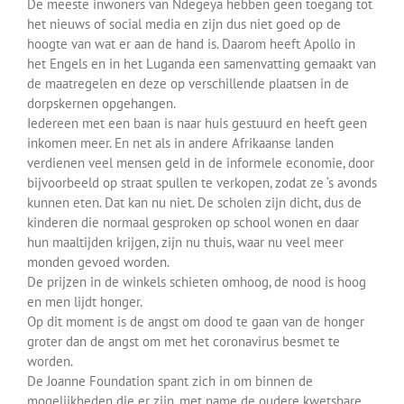
De meeste inwoners van Ndegeya hebben geen toegang tot
het nieuws of social media en zijn dus niet goed op de
hoogte van wat er aan de hand is. Daarom heeft Apollo in
het Engels en in het Luganda een samenvatting gemaakt van
de maatregelen en deze op verschillende plaatsen in de
dorpskernen opgehangen.
Iedereen met een baan is naar huis gestuurd en heeft geen
inkomen meer. En net als in andere Afrikaanse landen
verdienen veel mensen geld in de informele economie, door
bijvoorbeeld op straat spullen te verkopen, zodat ze ‘s avonds
kunnen eten. Dat kan nu niet. De scholen zijn dicht, dus de
kinderen die normaal gesproken op school wonen en daar
hun maaltijden krijgen, zijn nu thuis, waar nu veel meer
monden gevoed worden.
De prijzen in de winkels schieten omhoog, de nood is hoog
en men lijdt honger.
Op dit moment is de angst om dood te gaan van de honger
groter dan de angst om met het coronavirus besmet te
worden.
De Joanne Foundation spant zich in om binnen de
mogelijkheden die er zijn, met name de oudere kwetsbare