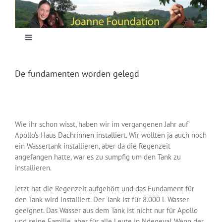
Skip
to
content
Toggle
Navigation
Home
De fundamenten worden gelegd
Focus
Wie ihr schon wisst, haben wir im vergangenen Jahr auf
Projecten
Apollo’s Haus Dachrinnen installiert. Wir wollten ja auch noch
ein Wassertank installieren, aber da die Regenzeit
angefangen hatte, war es zu sumpfig um den Tank zu
Nieuws
installieren.
Jetzt hat die Regenzeit aufgehört und das Fundament für
Sponsoring
den Tank wird installiert. Der Tank ist für 8.000 L Wasser
geeignet. Das Wasser aus dem Tank ist nicht nur für Apollo
und seine Familie, aber für alle Leute in Ndegeya! Wenn der