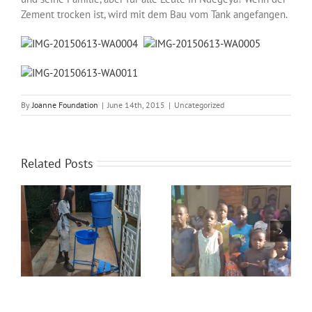
Over ons
Zement trocken ist, wird mit dem Bau vom Tank angefangen.
Contact
By
Joanne Foundation
|
June 14th, 2015
|
Uncategorized
Related Posts
Fijn Kerstfeest en
Nieuwsbrief december
6
gelukkig nieuwjaar
2025