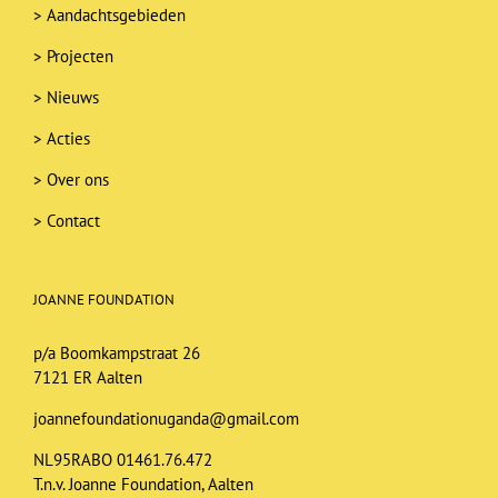
>
Aandachtsgebieden
>
Projecten
>
Nieuws
>
Acties
>
Over ons
>
Contact
JOANNE FOUNDATION
p/a Boomkampstraat 26
7121 ER Aalten
joannefoundationuganda@gmail.com
NL95RABO 01461.76.472
T.n.v. Joanne Foundation, Aalten