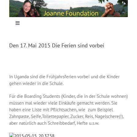
Skip
to
content
Toggle
Navigation
Home
Den 17. Mai 2015 Die Ferien sind vorbei
Focus
In Uganda sind die Frühjahrsferien vorbei und die Kinder
Projecten
gehen wieder in die Schule.
Für die Boarding Students (Kinder, die in der Schule wohnen)
Nieuws
müssen mal wieder viele Einkäufe gemacht werden. Sie
haben eine Liste mit Pflichtsachen, wie zum Beispiel
Zahnpaste, Seife,Toilettepapier, Zucker, Reis, Nagelschere(!),
Sponsoring
aber natürlich auch Schreibbedarf, Hefte u.s.w.