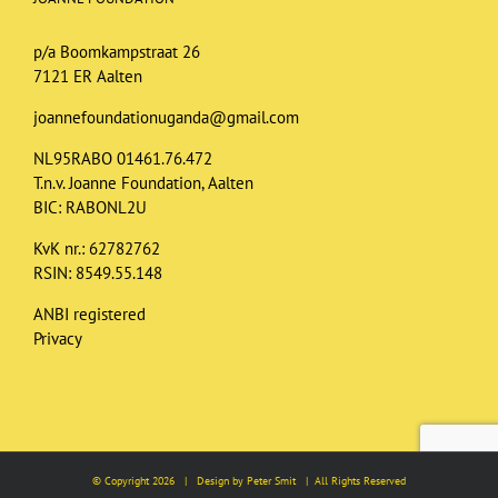
p/a Boomkampstraat 26
7121 ER Aalten
joannefoundationuganda@gmail.com
NL95RABO 01461.76.472
T.n.v. Joanne Foundation, Aalten
BIC: RABONL2U
KvK nr.: 62782762
RSIN: 8549.55.148
ANBI registered
Privacy
© Copyright
2026 | Design by Peter Smit | All Rights Reserved