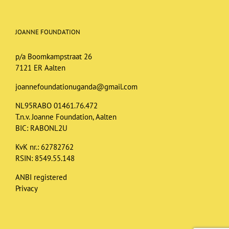
JOANNE FOUNDATION
p/a Boomkampstraat 26
7121 ER Aalten
joannefoundationuganda@gmail.com
NL95RABO 01461.76.472
T.n.v. Joanne Foundation, Aalten
BIC: RABONL2U
KvK nr.: 62782762
RSIN: 8549.55.148
ANBI registered
Privacy