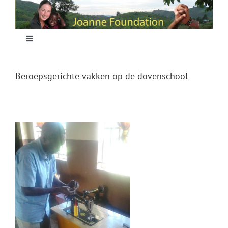
Skip
to
content
Toggle
Navigation
Home
Beroepsgerichte vakken op de dovenschool
Focus
Projecten
Nieuws
Sponsoring