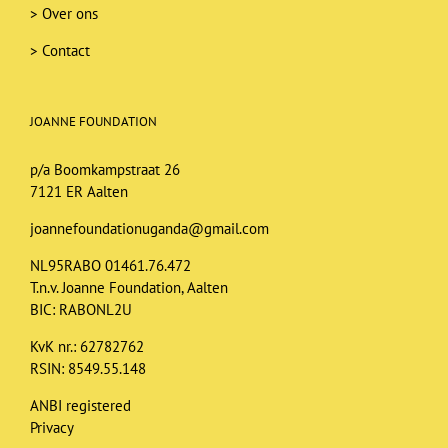
>
Over ons
>
Contact
JOANNE FOUNDATION
p/a Boomkampstraat 26
7121 ER Aalten
joannefoundationuganda@gmail.com
NL95RABO 01461.76.472
T.n.v. Joanne Foundation, Aalten
BIC: RABONL2U
KvK nr.: 62782762
RSIN: 8549.55.148
ANBI registered
Privacy