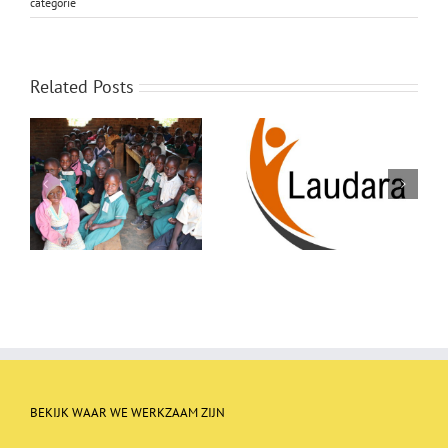
categorie
Related Posts
er
Samenwerking met de
Geef het boek door!
Stichting Laudara
BEKIJK WAAR WE WERKZAAM ZIJN